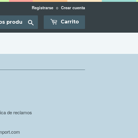
o
Registrarse
Crear cuenta
Translation
Carrito
missing:
es-
AR.layout.search_bar.submit
tica de reclamos
import.com