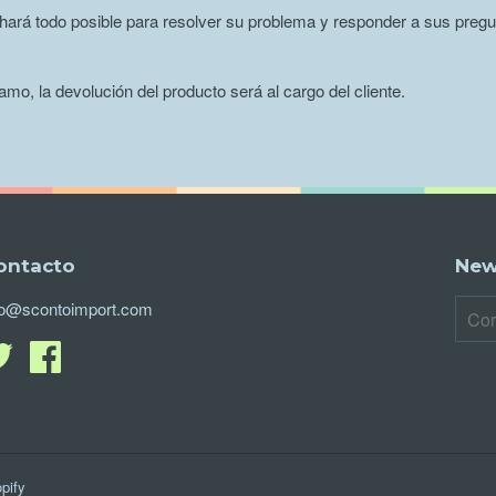
hará todo posible para resolver su problema y responder a sus pregu
mo, la devolución del producto será al cargo del cliente.
ontacto
New
fo@scontoimport.com
Twitter
FacebookTranslation
missing:
es-
AR.general.social.facebook_url
pify