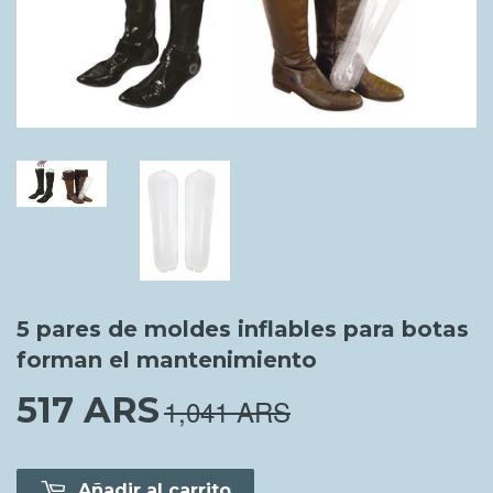
5 pares de moldes inflables para botas
forman el mantenimiento
517 ARS
517.00 ARS
1,041 ARS
Añadir al carrito