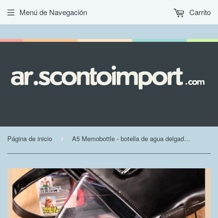
Menú de Navegación
Carrito
Página de inicio
A5 Memobottle - botella de agua delgada reutilizable
›