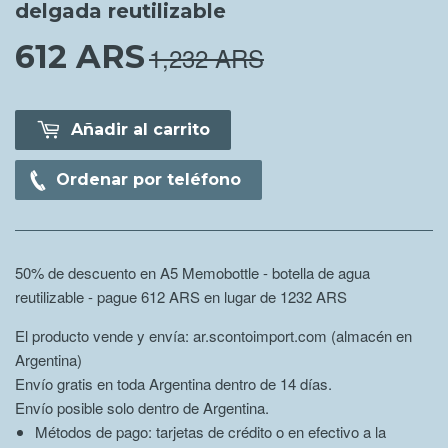
delgada reutilizable
612 ARS
612.00 ARS
1,232 ARS
Añadir al carrito
Ordenar por teléfono
50% de descuento en A5 Memobottle - botella de agua
reutilizable - pague 612 ARS en lugar de 1232
ARS
El producto vende y envía: ar.scontoimport.com (almacén en
Argentina)
Envío gratis en toda Argentina dentro de 14 días.
Envío posible solo dentro de Argentina.
Métodos de pago: tarjetas de crédito o en efectivo a la