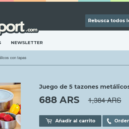
S
NEWSLETTER
licos con tapas
Juego de 5 tazones metálico
688 ARS
688.00 AR
1,384 ARS
Añadir al carrito
Orden