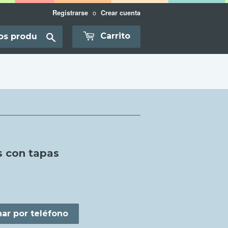
o
Registrarse
Crear cuenta
Translation
Carrito
missing:
es-
AR.layout.search_bar.submit
s con tapas
S
ar por teléfono