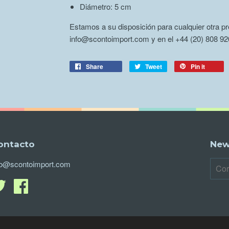
Diámetro: 5 cm
Estamos a su disposición para cualquier otra pr
info@scontoimport.com y en el +44 (20) 808 920
Share
Tweet
Pin it
ontacto
New
fo@scontoimport.com
Twitter
FacebookTranslation
missing:
es-
AR.general.social.facebook_url