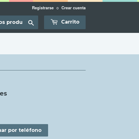
o
Registrarse
Crear cuenta
Translation
Carrito
missing:
es-
AR.layout.search_bar.submit
les
S
ar por teléfono