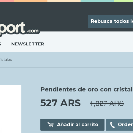
S
NEWSLETTER
istales
Pendientes de oro con crista
527 ARS
527.00 AR
1,327 ARS
Añadir al carrito
Orden