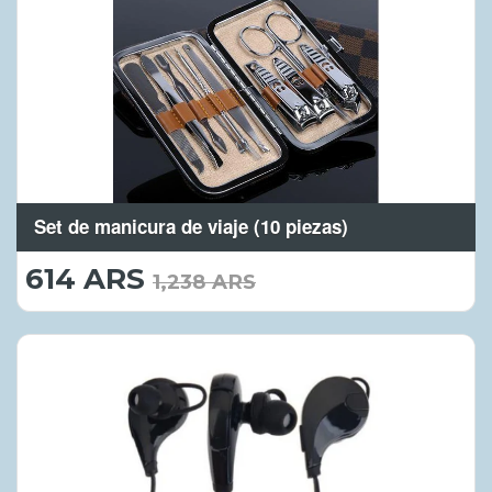
Set de manicura de viaje (10 piezas)
614 ARS
614.00
1,238 ARS
ARS