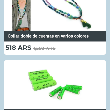
Collar doble de cuentas en varios colores
518 ARS
518.00
1,558 ARS
ARS