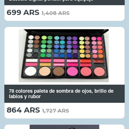
699 ARS
699.00
1,408 ARS
ARS
78 colores paleta de sombra de ojos, brillo de
labios y rubor
864 ARS
864.00
1,727 ARS
ARS