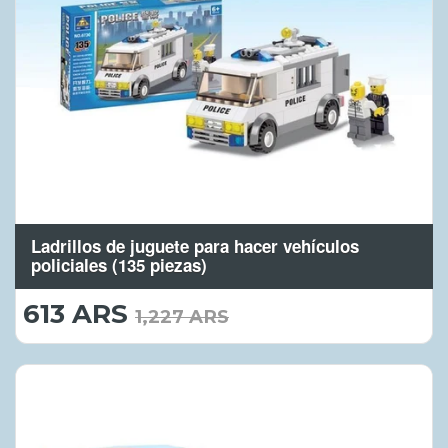
Ladrillos de juguete para hacer vehículos
policiales (135 piezas)
613 ARS
613.00
1,227 ARS
ARS