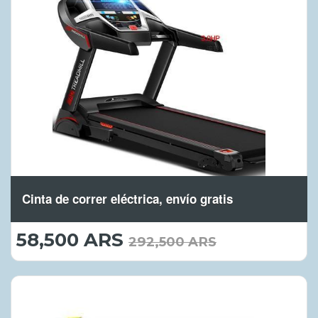
Cinta de correr eléctrica, envío gratis
58,500 ARS
58,500.00
292,500 ARS
ARS