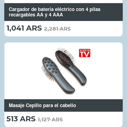
Cargador de batería eléctrico con 4 pilas
recargables AA y 4 AAA
1,041 ARS
1,041.00
2,281 ARS
ARS
Masaje Cepillo para el cabello
513 ARS
513.00
1,127 ARS
ARS