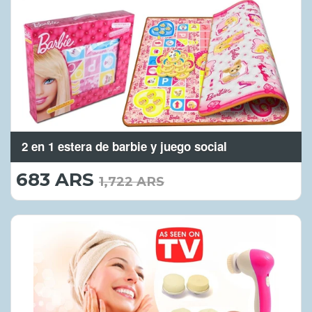
2 en 1 estera de barbie y juego social
683 ARS
683.00
1,722 ARS
ARS