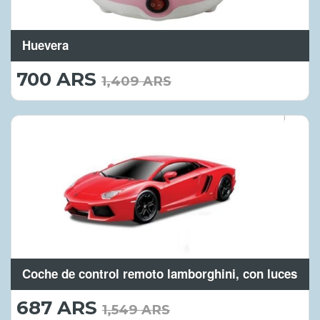
Huevera
700 ARS
700.00
1,409 ARS
ARS
Coche de control remoto lamborghini, con luces
687 ARS
687.00
1,549 ARS