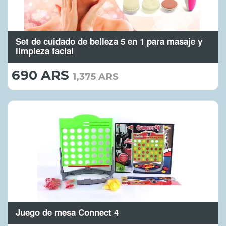
Set de cuidado de belleza 5 en 1 para masaje y
limpieza facial
690 ARS
690.00
1,375 ARS
ARS
Juego de mesa Connect 4