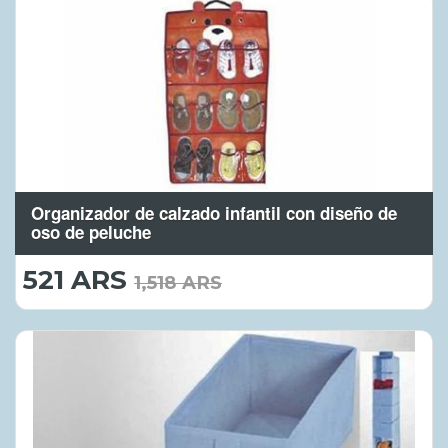
Organizador de calzado infantil con diseño de
oso de peluche
521 ARS
521.00
1,518 ARS
ARS