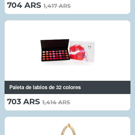
704 ARS
704.00
1,417 ARS
ARS
Paleta de labios de 32 colores
703 ARS
703.00
1,414 ARS
ARS