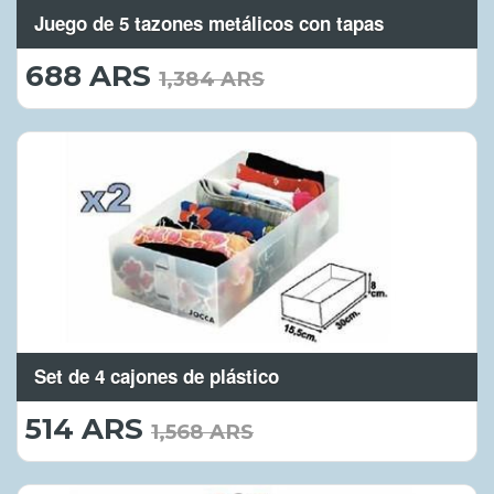
Juego de 5 tazones metálicos con tapas
688 ARS
688.00
1,384 ARS
ARS
Set de 4 cajones de plástico
514 ARS
514.00
1,568 ARS
ARS