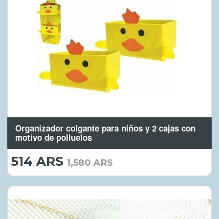
Organizador colgante para niños y 2 cajas con
motivo de polluelos
514 ARS
514.00
1,580 ARS
ARS