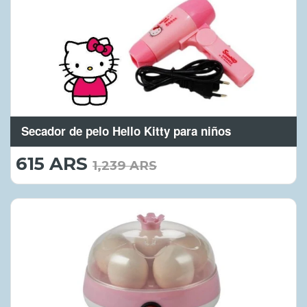
Secador de pelo Hello Kitty para niños
615 ARS
615.00
1,239 ARS
ARS