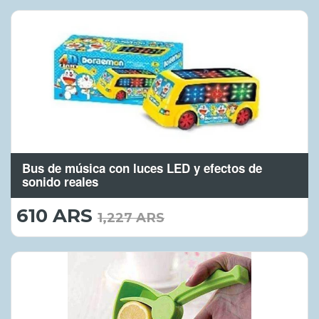
Bus de música con luces LED y efectos de
sonido reales
610 ARS
610.00
1,227 ARS
ARS