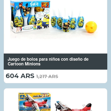
Juego de bolos para niños con diseño de
Cartoon Minions
604 ARS
604.00
1,217 ARS
ARS