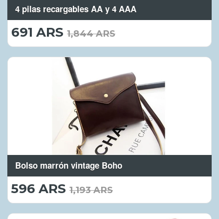
4 pilas recargables AA y 4 AAA
691 ARS
691.00
1,844 ARS
ARS
Bolso marrón vintage Boho
596 ARS
596.00
1,193 ARS
ARS