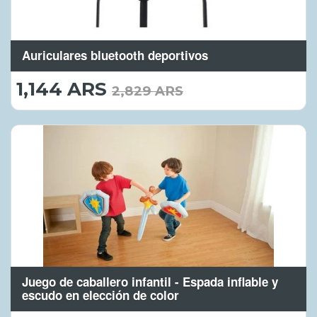
Auriculares bluetooth deportivos
1,144 ARS
1,144.00
2,829 ARS
ARS
Juego de caballero infantil - Espada inflable y
escudo en elección de color