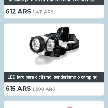
612 ARS
612.00
1,411 ARS
ARS
LED faro para ciclismo, senderismo o camping
615 ARS
615.00
1,598 ARS
ARS