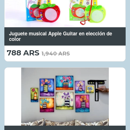
Juguete musical Apple Guitar en elección de
color
788 ARS
788.00
1,940 ARS
ARS