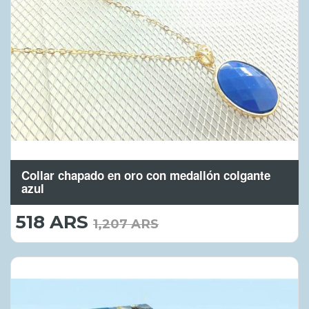
Collar chapado en oro con medallón colgante
azul
518 ARS
518.00
1,207 ARS
ARS