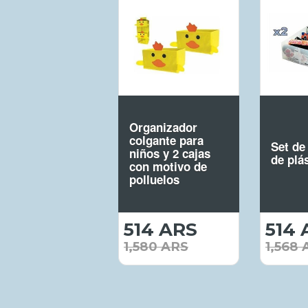
Organizador
colgante para
Set de
niños y 2 cajas
de plá
con motivo de
polluelos
514 ARS
514.00
514 
ARS
1,580 ARS
1,568 