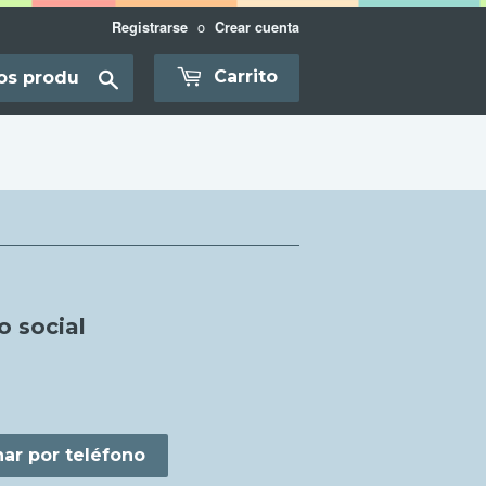
o
Registrarse
Crear cuenta
Translation
Carrito
missing:
es-
AR.layout.search_bar.submit
o social
S
ar por teléfono