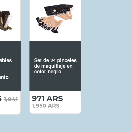
ables
Set de 24 pinceles
de maquillaje en
color negro
ento
S
517.00
971 ARS
971.00
1,041
ARS
ARS
1,950 ARS