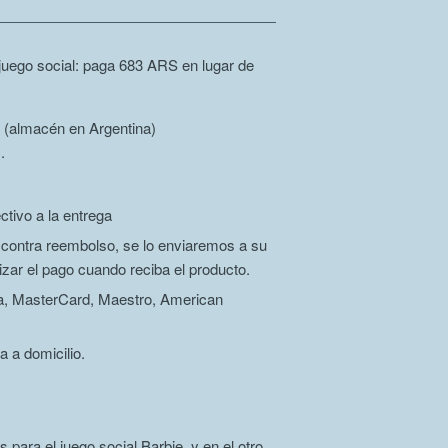
juego social: paga 683 ARS en lugar de
 (almacén en Argentina)
.
ctivo a la entrega
r contra reembolso, se lo enviaremos a su
izar el pago cuando reciba el producto.
isa, MasterCard, Maestro, American
a a domicilio.
para el juego social Barbie, y en el otro