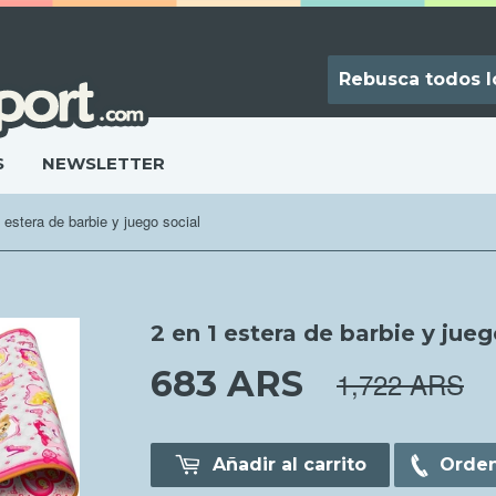
S
NEWSLETTER
 estera de barbie y juego social
2 en 1 estera de barbie y jueg
683 ARS
683.00 AR
1,722 ARS
Añadir al carrito
Orden