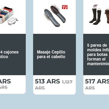
5 pares de
moldes infl
 4 cajones
Masaje Cepillo
para botas
stico
para el cabello
forman el
mantenimi
ARS
514.00
513 ARS
513.00
517 AR
1,127
ARS
ARS
ARS
ARS
ARS