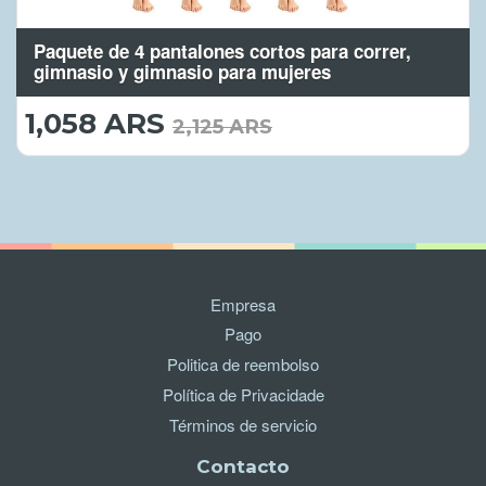
Paquete de 4 pantalones cortos para correr,
gimnasio y gimnasio para mujeres
1,058 ARS
1,058.00
2,125 ARS
ARS
Empresa
Pago
Politica de reembolso
Política de Privacidade
Términos de servicio
Contacto