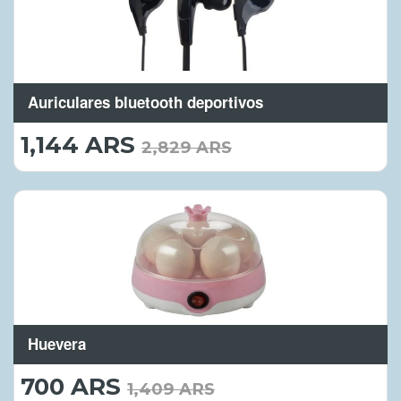
Auriculares bluetooth deportivos
1,144 ARS
1,144.00
2,829 ARS
ARS
Huevera
700 ARS
700.00
1,409 ARS