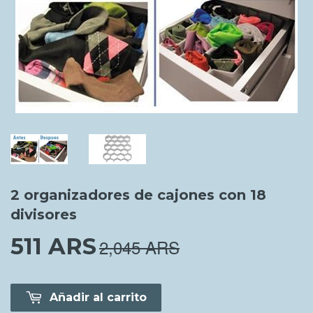
2 organizadores de cajones con 18
divisores
511 ARS
511.00 ARS
2,045 ARS
Añadir al carrito